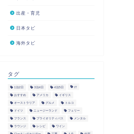
出産・育児
日本タビ
海外タビ
タグ
1泊2日
3泊4日
4泊5日
IT
おすすめ
アメリカ
イギリス
オーストラリア
グルメ
トルコ
ドイツ
ニュージーランド
フェリー
フランス
プライオリティパス
メンタル
ラウンジ
レシピ
ワイン
ワーキングホリデー
三重
人生
佐賀