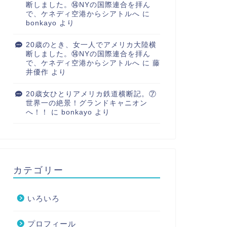
断しました。⑭NYの国際連合を拝ん
で、ケネディ空港からシアトルへ
に
bonkayo
より
20歳のとき、女一人でアメリカ大陸横
断しました。⑭NYの国際連合を拝ん
で、ケネディ空港からシアトルへ
に
藤
井優作
より
20歳女ひとりアメリカ鉄道横断記。⑦
世界一の絶景！グランドキャニオン
へ！！
に
bonkayo
より
カテゴリー
いろいろ
プロフィール