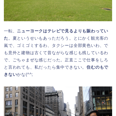
一転、
ニューヨークはテレビで見るよりも賑わってい
た
。夏というせいもあっただろう。とにかく観光客の
嵐で、ゴミゴミするわ、タクシーは全部黄色いわ、で
も意外と建物は古くて昔ながらな感じも残しているわ
で、ごちゃまぜな感じだった。正直ここで仕事をしろ
と言われても、私だったら集中できない。
住むのもで
きない
かな(^^;