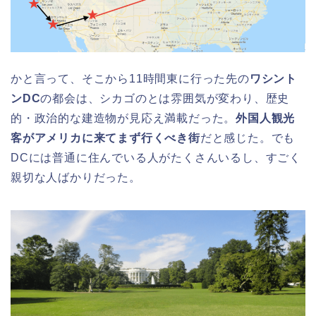
かと言って、そこから11時間東に行った先の
ワシント
ンDC
の都会は、シカゴのとは雰囲気が変わり、歴史
的・政治的な建造物が見応え満載だった。
外国人観光
客がアメリカに来てまず行くべき街
だと感じた。でも
DCには普通に住んでいる人がたくさんいるし、すごく
親切な人ばかりだった。