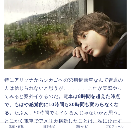
特にアリゾナからシカゴへの33時間乗車なんて普通の
人は信じられないと思うが、、、、、これが実際やっ
てみると案外イケるのだ。電車は
8時間を超えた時点
で、もはや感覚的に10時間も30時間も変わらなくな
る。
たぶん、50時間でもイケるんじゃないかと思う。
とにかく電車でアメリカ横断したことは、私にひたす
出産・育児
日本タビ
海外タビ
プロフィール
ら外の景色を見て楽しむ心の余裕と辛抱強さを与えて