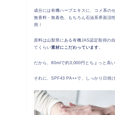
成分には有機ハーブエキスに、コメ系の
無香料・無着色、もちろん石油系界面活
用！
原料は山梨県にある有機JAS認定取得の
てくらい
素材にこだわっています
。
だから、80mlで約3,000円とちょっと
それに、SPF43 PA++で、しっかり日