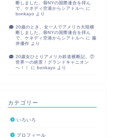
断しました。⑭NYの国際連合を拝ん
で、ケネディ空港からシアトルへ
に
bonkayo
より
20歳のとき、女一人でアメリカ大陸横
断しました。⑭NYの国際連合を拝ん
で、ケネディ空港からシアトルへ
に
藤
井優作
より
20歳女ひとりアメリカ鉄道横断記。⑦
世界一の絶景！グランドキャニオン
へ！！
に
bonkayo
より
カテゴリー
いろいろ
プロフィール