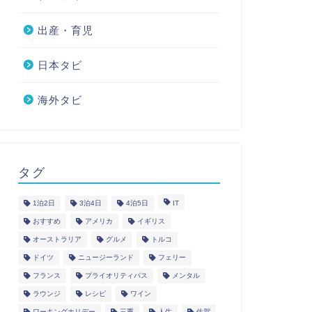
出産・育児
日本タビ
海外タビ
タグ
1泊2日
3泊4日
4泊5日
IT
おすすめ
アメリカ
イギリス
オーストラリア
グルメ
トルコ
ドイツ
ニュージーランド
フェリー
フランス
プライオリティパス
メンタル
ラウンジ
レシピ
ワイン
ワーキングホリデー
三重
人生
佐賀