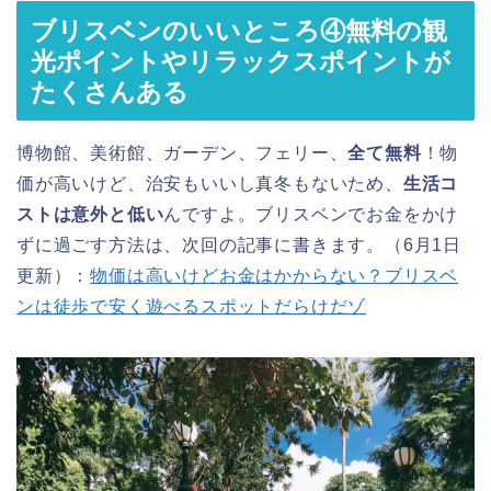
ブリスベンのいいところ④無料の観
光ポイントやリラックスポイントが
たくさんある
博物館、美術館、ガーデン、フェリー、
全て無料
！物
価が高いけど、治安もいいし真冬もないため、
生活コ
ストは意外と低い
んですよ。ブリスベンでお金をかけ
ずに過ごす方法は、次回の記事に書きます。（6月1日
更新）：
物価は高いけどお金はかからない？ブリスベ
ンは徒歩で安く遊べるスポットだらけだゾ