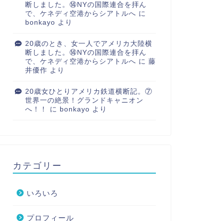
断しました。⑭NYの国際連合を拝ん
で、ケネディ空港からシアトルへ
に
bonkayo
より
20歳のとき、女一人でアメリカ大陸横
断しました。⑭NYの国際連合を拝ん
で、ケネディ空港からシアトルへ
に
藤
井優作
より
20歳女ひとりアメリカ鉄道横断記。⑦
世界一の絶景！グランドキャニオン
へ！！
に
bonkayo
より
カテゴリー
いろいろ
プロフィール