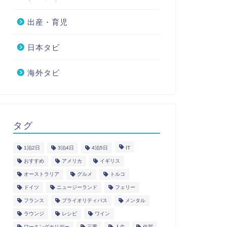
出産・育児
日本タビ
海外タビ
タグ
1泊2日
3泊4日
4泊5日
IT
おすすめ
アメリカ
イギリス
オーストラリア
グルメ
トルコ
ドイツ
ニュージーランド
フェリー
フランス
プライオリティパス
メンタル
ラウンジ
レシピ
ワイン
ワーキングホリデー
三重
人生
佐賀