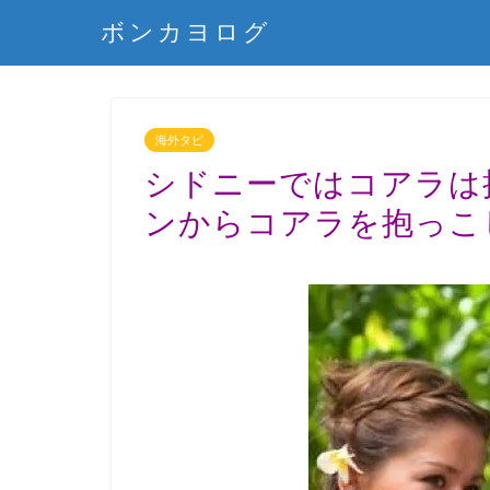
ボンカヨログ
海外タビ
シドニーではコアラは
ンからコアラを抱っこ