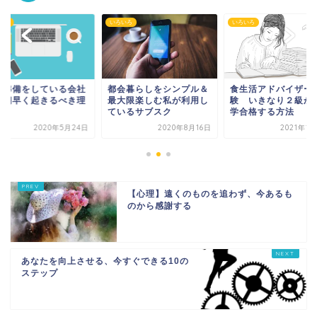
いろ
いろいろ
いろいろ
会暮らしをシンプル＆
食生活アドバイザー試
独立準備をしている
大限楽しむ私が利用し
験 いきなり２級かつ独
員が朝早く起きるべ
いるサブスク
学合格する方法
由
2020年8月16日
2021年12月5日
2020年5月
【心理】遠くのものを追わず、今あるも
のから感謝する
あなたを向上させる、今すぐできる10の
ステップ