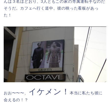
んは３名ほどおり、3人ともこの家の専属運転手なのだ
そうだ。カフェへ行く道中、彼の映った看板があっ
た！
イケメン！
おお〜〜〜、
本当に私たち彼に
会えるの！？