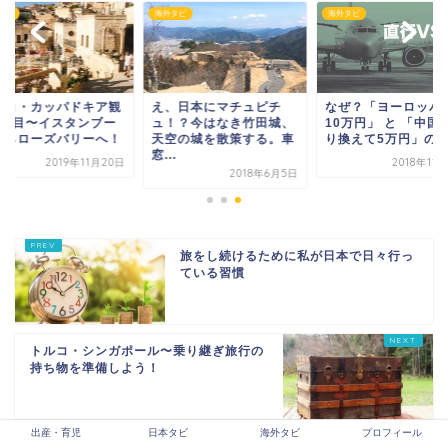
タビ
海外タビ
海外タビ
、日本にマチュピチ
なぜ？「ヨーロッパ直行
トルコ・カッパドキ
！？今はなき竹田城、
10万円」 と 「中国で乗
光1日目〜イスタン
空の城を散策する。車
り換えて5万円」の...
ルからローズバリー
.
2018年11月25日
2019年11
2018年6月5日
旅をし続けるために私が日本で日々行っ
ている習慣
トルコ・シンガポール〜乗り継ぎ旅行の
持ち物を準備しよう！
出産・育児
日本タビ
海外タビ
プロフィール