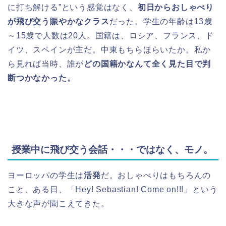
に打ち解ける”という感覚はなく、
初日からおしゃべり
が飛び交う賑やかなクラス
だった。学生の年齢は13歳
～15歳で人数は20人。国籍は、ロシア、フランス、ド
イツ、スペインが主だ。中東もちらほらいたか。私か
ら見れば当時、誰が
どの国籍かなんて全く見た目で判
断つかなかった。
授業中に飛び交う会話・・・ではなく、モノ。
ヨーロッパの学生は
活発
だ。おしゃべりはもちろんの
こと、ある日、「Hey! Sebastian! Come on!!!」という
大きな声が聞こえてきた。