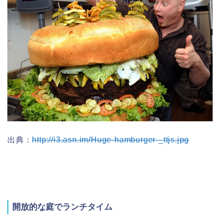
出典：
http://i3.asn.im/Huge-hamburger-_ttjs.jpg
開放的な庭でランチタイム