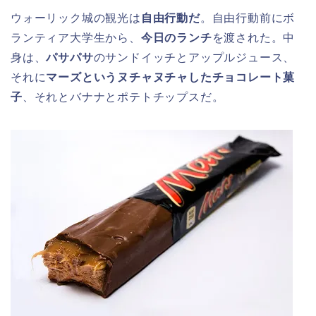
ウォーリック城の観光は
自由行動だ
。自由行動前にボ
ランティア大学生から、
今日のランチ
を渡された。中
身は、
パサパサ
のサンドイッチとアップルジュース、
それに
マーズというヌチャヌチャしたチョコレート菓
子
、それとバナナとポテトチップスだ。