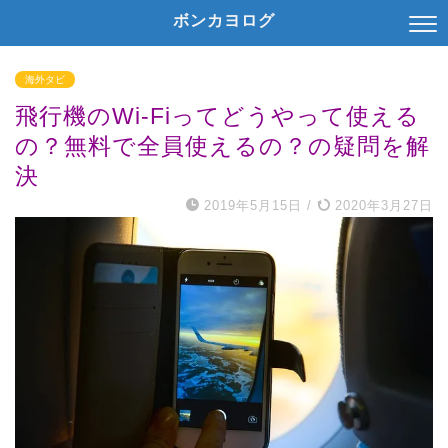
ボンカヨログ
海外タビ
飛行機のWi-Fiってどうやって使える
の？無料で全員使えるの？の疑問を解
決
2019年5月15日
/
2020年3月27日