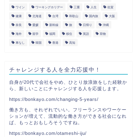
ワイン
ワーキングホリデー
三重
人生
佐賀
健康
北海道
台湾
和歌山
国内旅
大阪
奈良
愛媛
新幹線
旅
日帰り
沖縄
海外
留学
福岡
移住
英語
荷物
車なし
韓国
香港
高知
チャレンジする人を全力応援中！
自身が20代で会社をやめ、ひとり放浪旅をした経験か
ら、新しいことにチャレンジする人を応援します。
https://bonkayo.com/changing-5-years/
働き方も、それぞれでいい。フリーランスやワーケー
ションが増えて、流動的な働き方ができる社会になれ
ば、もっとおもしろそうですね。
https://bonkayo.com/otameshi-iju/