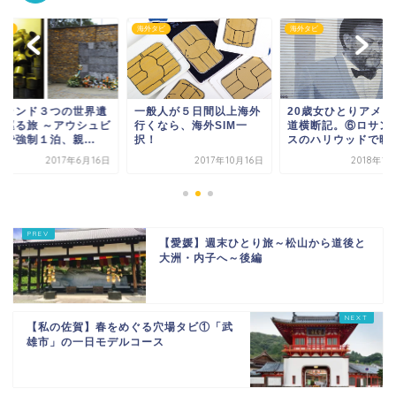
タビ
海外タビ
海外タビ
ーランド３つの世界遺
一般人が５日間以上海外
20歳女ひとりアメリ
を巡る旅 ～アウシュビ
行くなら、海外SIM一
道横断記。⑥ロサン
で強制１泊、親...
択！
スのハリウッドで映画.
2017年6月16日
2017年10月16日
2018年1
【愛媛】週末ひとり旅～松山から道後と
大洲・内子へ～後編
【私の佐賀】春をめぐる穴場タビ①「武
雄市」の一日モデルコース