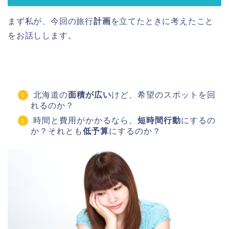
まず私が、今回の旅行
計画
を立てたときに考えたこと
をお話しします。
北海道の
面積が広い
けど、希望のスポットを回
れるのか？
時間と費用がかかるなら、
短時間行動
にするの
か？それとも
低予算
にするのか？