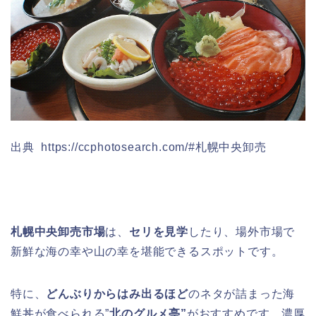
出典 https://ccphotosearch.com/#札幌中央卸売
札幌中央卸売市場
は、
セリを見学
したり、場外市場で
新鮮な海の幸や山の幸を堪能できるスポットです。
特に、
どんぶりからはみ出るほど
のネタが詰まった海
鮮丼が食べられる”
北のグルメ亭”
がおすすめです。濃厚