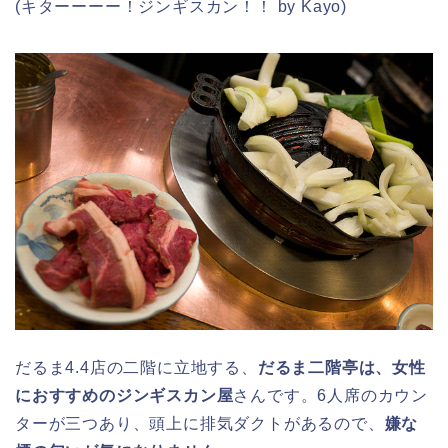
(キターーーー！ジンギスカン！！ by Kayo)
だるま4.4店の二階に立地する、
だるま二階亭は、女性
におすすめのジンギスカン屋
さんです。6人席のカウン
ターが三つあり、頭上に排気ダクトがあるので、
嫌な