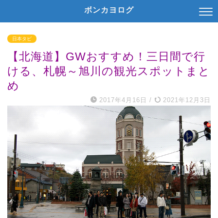
ボンカヨログ
日本タビ
【北海道】GWおすすめ！三日間で行
ける、札幌～旭川の観光スポットまと
め
2017年4月16日
/
2021年12月3日