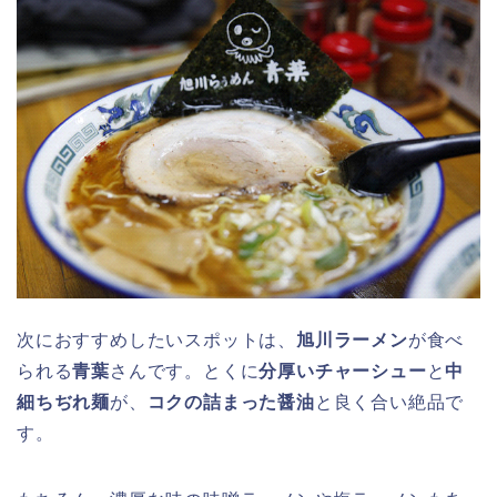
次におすすめしたいスポットは、
旭川ラーメン
が食べ
られる
青葉
さんです。とくに
分厚いチャーシュー
と
中
細ちぢれ麺
が、
コクの詰まった醤油
と良く合い絶品で
す。