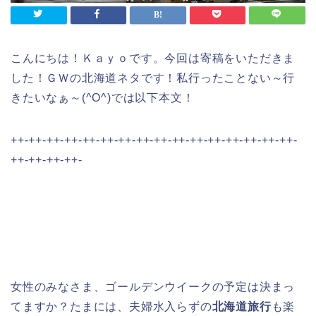
こんにちは！Ｋａｙｏです。今回は寄稿をいただきま
した！ＧＷの北海道ネタです！私行ったことない～行
きたいなぁ～(^O^)では以下本文！
++-++-++-++-++-++-++-++-++-++-++-++-++-++-++-++-
++-++-++-++-
女性のみなさま、ゴールデンウイークの予定は決まっ
てますか？たまには、夫婦水入らずの
北海道旅行
も楽