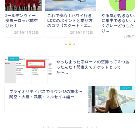
れで安心！ハワイ行き
やる気が起きない、何か
2020ゴールデンウ
CCのポイントと乗り方
に集中できない、めんど
ク・格安ヨーロッパ
コツ【スクート・エ...
くさい〜どうしたら動
券見つけた！
け...
2019年1月12日
2019年11
2018年6月23日
やっちまった②ローマの空港って２つあ
ったんだ！間違えてチケットとって
た〜...
プライオリティパスでラウンジの旅①〜
関空・大連・武漢・マルセイユ編〜