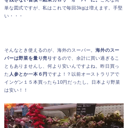
単な図式ですが、私はこれで毎回3kgは増えます。手堅
い・・・
そんなとき使えるのが、海外のスーパー。
海外のスー
パーは野菜を量り売り
するので、余計に買い過ぎるこ
ともありませんし、何より安いんですよね。昨日買っ
た
人参とか一本６円
ですよ！？以前オーストラリアで
インゲン１５本買ったら10円だったし。日本より野菜
は安い！！