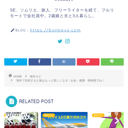
SE、ソムリエ、旅人、フリーライターを経て、フルリ
モートで会社員中。2歳娘と夫と3人暮らし。
https://bonkayo.com
BLOG：
HOME
海外タビ
海外で自炊すると旅はもっと楽しくなる！お金・健康・精神面でね！
RELATED POST
タビ
海外タビ
海外タビ