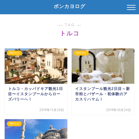
ボンカヨログ
― TAG ―
トルコ
海外タビ
海外タビ
トルコ・カッパドキア観光1日
イスタンブール観光2日目～新
目〜イスタンブールからロー
市街とバザール・初体験のア
ズバリーへ！
カスリハマム！
2019年11月20日
2019年10月24日
海外タビ