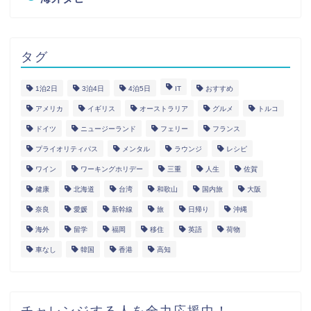
タグ
1泊2日
3泊4日
4泊5日
IT
おすすめ
アメリカ
イギリス
オーストラリア
グルメ
トルコ
ドイツ
ニュージーランド
フェリー
フランス
プライオリティパス
メンタル
ラウンジ
レシピ
ワイン
ワーキングホリデー
三重
人生
佐賀
健康
北海道
台湾
和歌山
国内旅
大阪
奈良
愛媛
新幹線
旅
日帰り
沖縄
海外
留学
福岡
移住
英語
荷物
車なし
韓国
香港
高知
チャレンジする人を全力応援中！