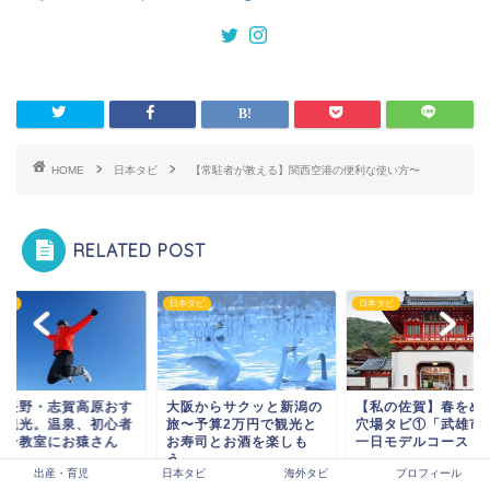
HOME
日本タビ
【常駐者が教える】関西空港の便利な使い方〜
RELATED POST
タビ
日本タビ
日本タビ
阪からサクッと新潟の
【私の佐賀】春をめぐる
冬の長野・志賀高原
〜予算2万円で観光と
穴場タビ①「武雄市」の
すめ観光。温泉、初
寿司とお酒を楽しも
一日モデルコース
スキー教室にお猿さ
.
&...
2019年5月17日
出産・育児
日本タビ
海外タビ
プロフィール
2019年4月11日
2017年3