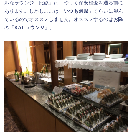
ルなラウンジ「比叡」は、珍しく保安検査を通る前に
あります。しかしここは「
いつも満席
」くらいに混ん
でいるのでオススメしません。オススメするのはお隣
の「
KALラウンジ
」。