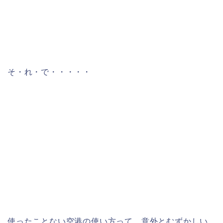
そ・れ・で・・・・・
使ったことない空港の使い方って、意外とむずかしい