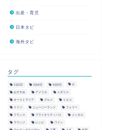
出産・育児
日本タビ
海外タビ
タグ
1泊2日
3泊4日
4泊5日
IT
おすすめ
アメリカ
イギリス
オーストラリア
グルメ
トルコ
ドイツ
ニュージーランド
フェリー
フランス
プライオリティパス
メンタル
ラウンジ
レシピ
ワイン
ワーキングホリデー
三重
人生
佐賀