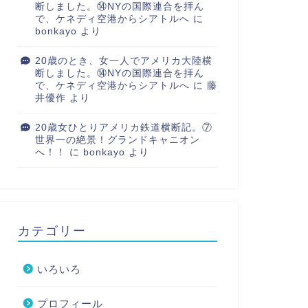
断しました。⑭NYの国際連合を拝ん
で、ケネディ空港からシアトルへ
に
bonkayo
より
20歳のとき、女一人でアメリカ大陸横
断しました。⑭NYの国際連合を拝ん
で、ケネディ空港からシアトルへ
に
藤
井優作
より
20歳女ひとりアメリカ鉄道横断記。⑦
世界一の絶景！グランドキャニオン
へ！！
に
bonkayo
より
カテゴリー
いろいろ
プロフィール