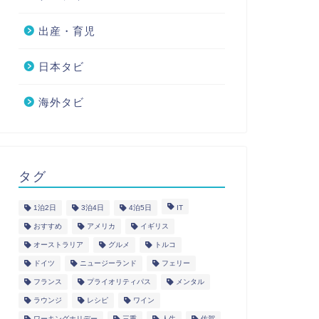
出産・育児
日本タビ
海外タビ
タグ
1泊2日
3泊4日
4泊5日
IT
おすすめ
アメリカ
イギリス
オーストラリア
グルメ
トルコ
ドイツ
ニュージーランド
フェリー
フランス
プライオリティパス
メンタル
ラウンジ
レシピ
ワイン
ワーキングホリデー
三重
人生
佐賀