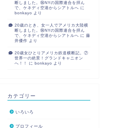
断しました。⑭NYの国際連合を拝ん
で、ケネディ空港からシアトルへ
に
bonkayo
より
20歳のとき、女一人でアメリカ大陸横
断しました。⑭NYの国際連合を拝ん
で、ケネディ空港からシアトルへ
に
藤
井優作
より
20歳女ひとりアメリカ鉄道横断記。⑦
世界一の絶景！グランドキャニオン
へ！！
に
bonkayo
より
カテゴリー
いろいろ
プロフィール