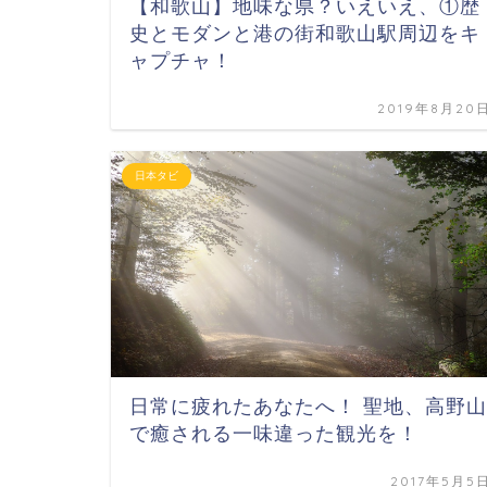
【和歌山】地味な県？いえいえ、①歴
史とモダンと港の街和歌山駅周辺をキ
ャプチャ！
2019年8月20
日本タビ
日常に疲れたあなたへ！ 聖地、高野山
で癒される一味違った観光を！
2017年5月5