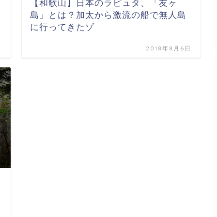
【和歌山】日本のラピュタ、「友ヶ
島」とは？加太から激流の船で無人島
に行ってきたゾ
日
2018年8月6日
日