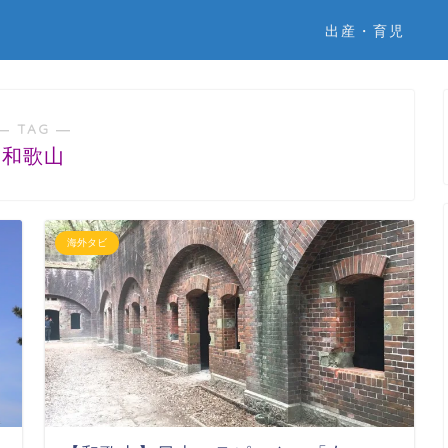
出産・育児
― TAG ―
和歌山
海外タビ