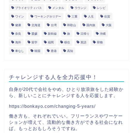
プライオリティパス
メンタル
ラウンジ
レシピ
ワイン
ワーキングホリデー
三重
人生
佐賀
健康
北海道
台湾
和歌山
国内旅
大阪
奈良
愛媛
新幹線
旅
日帰り
沖縄
海外
留学
福岡
移住
英語
荷物
車なし
韓国
香港
高知
チャレンジする人を全力応援中！
自身が20代で会社をやめ、ひとり放浪旅をした経験か
ら、新しいことにチャレンジする人を応援します。
https://bonkayo.com/changing-5-years/
働き方も、それぞれでいい。フリーランスやワーケー
ションが増えて、流動的な働き方ができる社会になれ
ば、もっとおもしろそうですね。