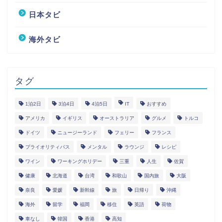
日本タビ
海外タビ
タグ
1泊2日
3泊4日
4泊5日
IT
おすすめ
アメリカ
イギリス
オーストラリア
グルメ
トルコ
ドイツ
ニュージーランド
フェリー
フランス
プライオリティパス
メンタル
ラウンジ
レシピ
ワイン
ワーキングホリデー
三重
人生
佐賀
健康
北海道
台湾
和歌山
国内旅
大阪
奈良
愛媛
新幹線
旅
日帰り
沖縄
海外
留学
福岡
移住
英語
荷物
車なし
韓国
香港
高知