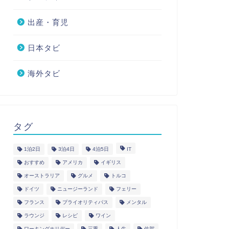
出産・育児
日本タビ
海外タビ
タグ
1泊2日
3泊4日
4泊5日
IT
おすすめ
アメリカ
イギリス
オーストラリア
グルメ
トルコ
ドイツ
ニュージーランド
フェリー
フランス
プライオリティパス
メンタル
ラウンジ
レシピ
ワイン
ワーキングホリデー
三重
人生
佐賀