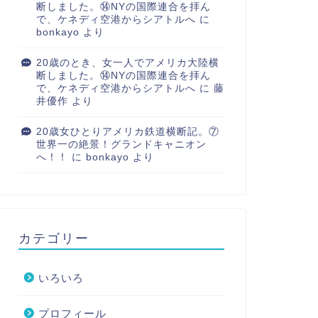
断しました。⑭NYの国際連合を拝ん
で、ケネディ空港からシアトルへ
に
bonkayo
より
20歳のとき、女一人でアメリカ大陸横
断しました。⑭NYの国際連合を拝ん
で、ケネディ空港からシアトルへ
に
藤
井優作
より
20歳女ひとりアメリカ鉄道横断記。⑦
世界一の絶景！グランドキャニオン
へ！！
に
bonkayo
より
カテゴリー
いろいろ
プロフィール