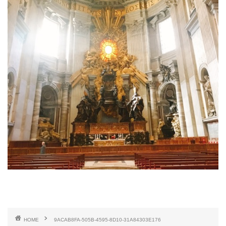
HOME
9ACAB8FA-505B-4595-8D10-31A84303E176