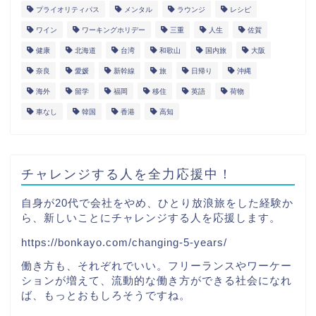
プライオリティパス
メンタル
ラウンジ
レシピ
ワイン
ワーキングホリデー
三重
人生
佐賀
健康
北海道
台湾
和歌山
国内旅
大阪
奈良
愛媛
新幹線
旅
日帰り
沖縄
海外
留学
福岡
移住
英語
荷物
車なし
韓国
香港
高知
チャレンジする人を全力応援中！
自身が20代で会社をやめ、ひとり放浪旅をした経験か
ら、新しいことにチャレンジする人を応援します。
https://bonkayo.com/changing-5-years/
働き方も、それぞれでいい。フリーランスやワーケー
ションが増えて、流動的な働き方ができる社会になれ
ば、もっとおもしろそうですね。