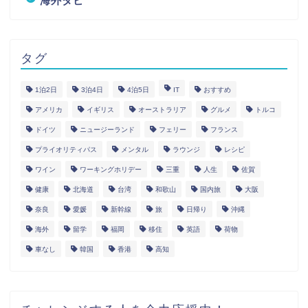
海外タビ
タグ
1泊2日
3泊4日
4泊5日
IT
おすすめ
アメリカ
イギリス
オーストラリア
グルメ
トルコ
ドイツ
ニュージーランド
フェリー
フランス
プライオリティパス
メンタル
ラウンジ
レシピ
ワイン
ワーキングホリデー
三重
人生
佐賀
健康
北海道
台湾
和歌山
国内旅
大阪
奈良
愛媛
新幹線
旅
日帰り
沖縄
海外
留学
福岡
移住
英語
荷物
車なし
韓国
香港
高知