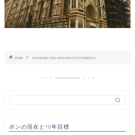
HOME
93C0EAB3-76E0-4D25-8F52-E7373489511F
ボンの現在と10年目標