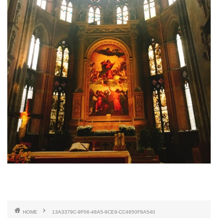
HOME
13A3379C-9F06-48A5-9CE9-CC4650F8A540