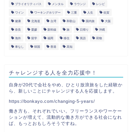
プライオリティパス
メンタル
ラウンジ
レシピ
ワイン
ワーキングホリデー
三重
人生
佐賀
健康
北海道
台湾
和歌山
国内旅
大阪
奈良
愛媛
新幹線
旅
日帰り
沖縄
海外
留学
福岡
移住
英語
荷物
車なし
韓国
香港
高知
チャレンジする人を全力応援中！
自身が20代で会社をやめ、ひとり放浪旅をした経験か
ら、新しいことにチャレンジする人を応援します。
https://bonkayo.com/changing-5-years/
働き方も、それぞれでいい。フリーランスやワーケー
ションが増えて、流動的な働き方ができる社会になれ
ば、もっとおもしろそうですね。