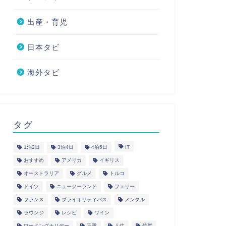
出産・育児
日本タビ
海外タビ
タグ
1泊2日
3泊4日
4泊5日
IT
おすすめ
アメリカ
イギリス
オーストラリア
グルメ
トルコ
ドイツ
ニュージーランド
フェリー
フランス
プライオリティパス
メンタル
ラウンジ
レシピ
ワイン
ワーキングホリデー
三重
人生
佐賀